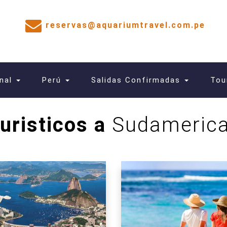
reservas@aquariumtravel.com.pe
onal
Perú
Salidas Confirmadas
Tou
uristicos a
Sudamerica 