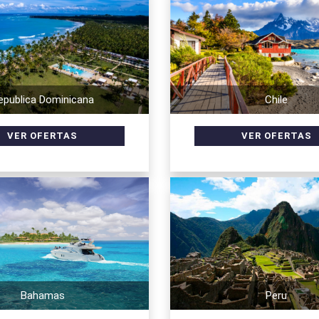
epublica Dominicana
Chile
Bahamas
Peru