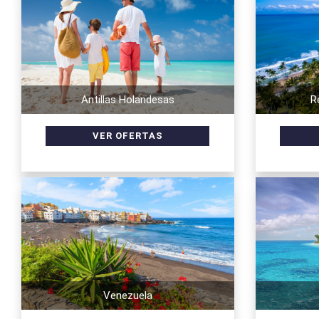
Antillas Holandesas
R
Venezuela